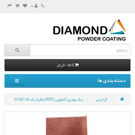
0 کالا - 0ریال
دسته بندی ها
گرانیتی
رنگ پودری آلبالویی ۳۰۰۵ متالیک کد EF281 M