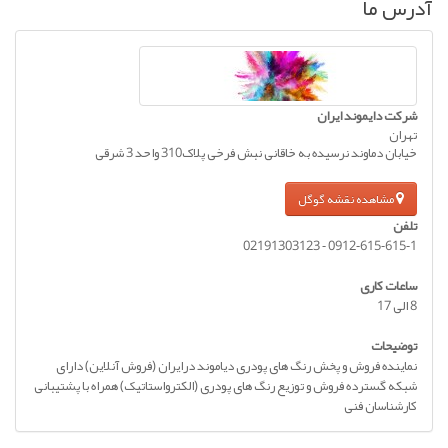
آدرس ما
شرکت دایموند ایران
تهران
خیابان دماوند نرسیده به خاقانی نبش فرخی پلاک310 واحد 3 شرقی
مشاهده نقشه گوگل
تلفن
0912-615-615-1 - 02191303123
ساعات کاری
8 الی 17
توضیحات
نماینده فروش و پخش رنگ های پودری دیاموند درایران (فروش آنلاین) دارای
شبکه گسترده فروش و توزیع رنگ های پودری (الکترواستاتیک) همراه با پشتیبانی
کارشناسان فنی