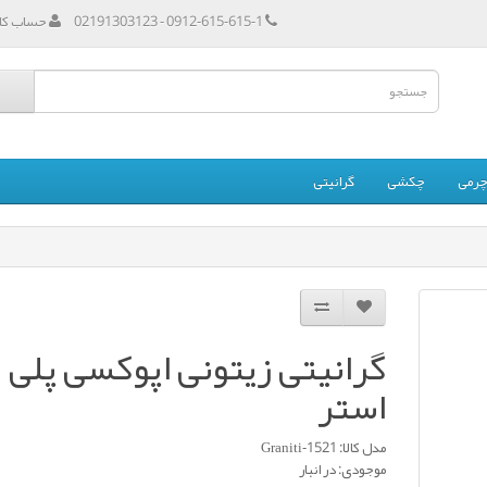
0912-615-615-1 - 02191303123
حساب کار
رمی
چکشی
گرانیتی
گرانیتی زیتونی اپوکسی پلی
استر
مدل کالا: Graniti-1521
موجودی: در انبار