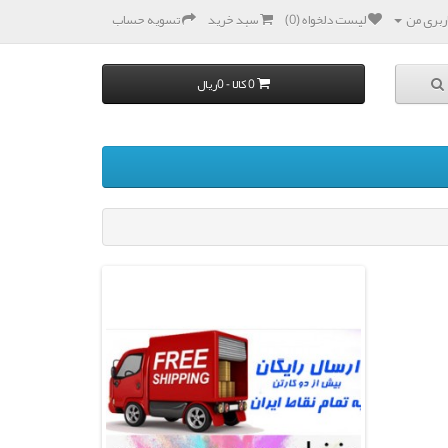
بری من
لیست دلخواه (0)
سبد خرید
تسویه حساب
0 کالا - 0ریال