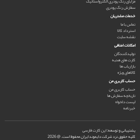
مزایای رنگ پودری الکترواستاتیک
سفارش رنگ پودری
خدمات مشتریان
تماس با ما
استرداد کالا
نقشه سایت
امکانات اضافی
تولیدکنندگان
کارت های هدیه
بازاریاب ها
کالاهای ویژه
حساب کاربری من
حساب کاربری من
تاریخچه سفارش ها
لیست دلخواه
خبرنامه
پشتیبانی و توسعه:
اپن کارت فارسی
کلیه حقوق نزد شرکت دایموند ایران محفوظ است. @ 2026