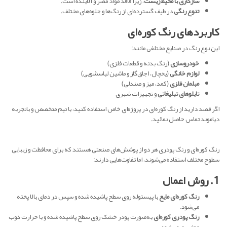
سازگاری با محیط زیست
، زیرا فاقد مواد مضر و آلاینده است.
تنوع رنگی
در طیف گسترده‌ای از رنگ‌ها و جلوه‌های مختلف.
کاربردهای رنگ کوره‌ای
این نوع رنگ در صنایع مختلفی مانند:
خودروسازی
(رنگ بدنه و قطعات فلزی)
لوازم خانگی
(یخچال، اجاق‌گاز و ماشین لباسشویی)
مبلمان فلزی
(کمد، میز و صندلی)
تابلوهای تبلیغاتی
و تجهیزات شهری
اگر قصد دارید از رنگ کوره‌ای در پروژه‌ای خاص استفاده کنید، با تیم متخصص و باتجربه
دیاموند تماس حاصل نمائید.
رنگ کوره‌ای و رنگ پودری هر دو از پوشش‌های صنعتی هستند که برای محافظت و زیبایی
سطوح مختلف استفاده می‌شوند، اما تفاوت‌هایی دارند:
۱. روش اعمال
رنگ کوره‌ای مایع
با پیستوله روی سطح پاشیده شده و سپس در دمای بالا پخته
می‌شود.
رنگ پودری کوره‌ای
به‌صورت پودر خشک روی سطح پاشیده شده و با حرارت ذوب