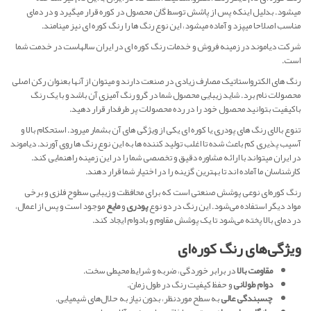
میشود. بدلیل اینکه پس از پاشش توسط گان محصول در کوره قرار میگیرد و در دمای
مناسب اصلاحا میپزد و آماده میشود، این نوع رنگ ها را رنگ کوره ای نیز مینامند.
شرکت دیاموند در زمینه فروش و خدمات رنگ کوره ای در ایران سالهاست در خدمت شما
است.
رنگ های الکترواستاتیک مصارف زیادی در صنعت دارند و میتوان از آنها بعنوان رکن اصلی
محصولات نام برد. شاید زیبایی محصول شما در گرو رنگ آمیزی آن باشد و با یک رنگ
باکیفیت بتوانید محصول خود را در رده محصولات پر طرفدار قرار دهید.
تنوع بالای رنگ های پودری یا کوره ای یکی از ویژگی های آن بشمار میرود. استحکام بالا و
آسیب پذیری کم باعث شده تا اغلب تولید کننده ها به این نوع رنگ ها روی آورند. دیاموند
در ایران میتواند با ارائه مشاوره دقیق و تخصصی شما را در این زمینه راهنمایی کند.
کارشناسان ما آماده اند تا بهترین گزینه را در اختیار شما قرار دهند.
رنگ کوره‌ای نوعی پوشش صنعتی است که برای محافظت و زیبایی سطوح فلزی و برخی
مواد دیگر استفاده می‌شود. این رنگ در دو نوع
پودری
و
مایع
موجود است و پس از اعمال،
در دمای بالا پخته می‌شود تا یک پوشش مقاوم و بادوام ایجاد کند.
ویژگی‌های رنگ کوره‌ای
مقاومت بالا
در برابر خوردگی، ضربه و شرایط محیطی سخت.
دوام طولانی
و حفظ کیفیت رنگ در طول زمان.
چسبندگی عالی
به سطح موردنظر، بدون نیاز به حلال‌های شیمیایی.